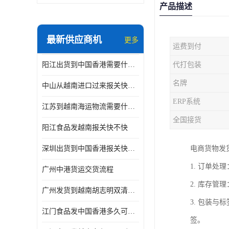
产品描述
最新供应商机
更多
运费到付
阳江出货到中国香港需要什么条件 专线直达
代打包装
名牌
中山从越南进口过来报关快不快
ERP系统
江苏到越南海运物流需要什么条件 一步到位
全国接货
阳江食品发越南报关快不快
深圳出货到中国香港报关快不快 一手货源
电商货物发
1. 订单
广州中港货运交货流程
2. 库存
广州发货到越南胡志明双清需要什么文件
3. 包装
江门食品发中国香港多久可以到 一键发货
签。