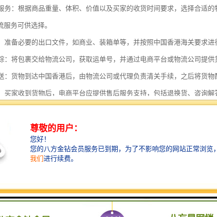
物流服务：根据商品重量、体积、价值以及买家的收货时间要求，选择合适
流服务可供选择。
申报：准备必要的出口文件，如商业、装箱单等，并按照中国香港海关要求
与跟踪：将包裹交给物流公司，获取运单号，并通过电商平台或物流公司提
与配送：货物到达中国香港后，由物流公司或代理负责清关手续，之后将货物
服务：买家收到货物后，电商平台应提供售后服务支持，包括退换货、咨询解
中，电商平台需要确保信息流、物流和资金流的顺畅，同时遵守相关的法
港的特殊地位，电商平台还需要了解并遵守中国香港特别行政区的相关政
司具有以下几个显著特点：
位置优势：中港物流公司通常位于中国内地与中国香港之间的交通枢纽地带
，拥有的港口和机场，使得物流公司能够迅速处理进出口货物。
化的运输方式：中港物流公司提供多种运输方式，包括海运、空运、陆运以
是陆路运输，由于两地距离较近，卡车运输成为主要的运输方式之一。