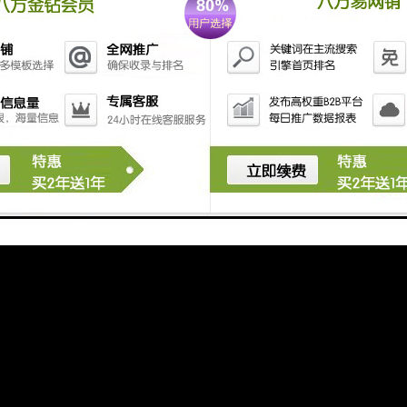
的海运物流网络较为发达，与多个和地区建立了航线连接。中国到越南的
天，具体时间取决于出发港和目的港的位置。
的海关政策和流程相对简化，尤其是对于与中国等主要贸易伙伴的货物，
升港口吞吐能力和通关效率，以吸引更多国际货物中转。
海运物流市场竞争激烈，众多物流公司提供多样化的服务，包括整箱运输
的运输方案，灵活性和可选择性较高。
到越南的海运物流具有*、航线密集、通关便捷等特点，适合大批量货物