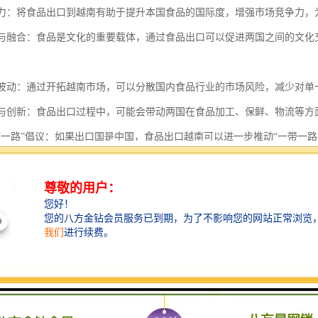
影响力：将食品出口到越南有助于提升本国食品的国际度，增强市场竞争力
交流与融合：食品是文化的重要载体，通过食品出口可以促进两国之间的文
市场波动：通过开拓越南市场，可以分散国内食品行业的市场风险，减少对
合作与创新：食品出口过程中，可能会带动两国在食品加工、保鲜、物流等
“一带一路”倡议：如果出口国是中国，食品出口越南可以进一步推动“一带一
发越南不仅具有经济意义，还涉及文化、技术、等多个层面，对两国关系
运物流具有以下几个特点：
理位置优越，拥有多个重要港口，如海防港、胡志明港和岘港等，这些港
世界各地的贸易往来频繁，海运成为主要的运输方式之一。
的海运物流成本相对较低，尤其是与空运相比，海运具有明显的价格优势
外，越南的港口设施不断完善，物流效率逐步提升，进一步降低了运输成