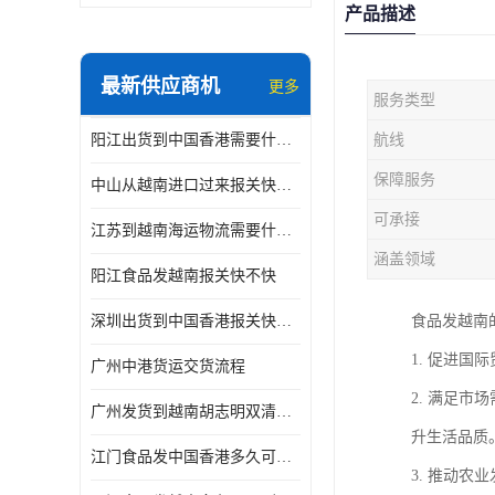
产品描述
最新供应商机
更多
服务类型
阳江出货到中国香港需要什么条件 专线直达
航线
保障服务
中山从越南进口过来报关快不快
可承接
江苏到越南海运物流需要什么条件 一步到位
涵盖领域
阳江食品发越南报关快不快
深圳出货到中国香港报关快不快 一手货源
食品发越南
1. 促进
广州中港货运交货流程
2. 满足
广州发货到越南胡志明双清需要什么文件
升生活品质
江门食品发中国香港多久可以到 一键发货
3. 推动