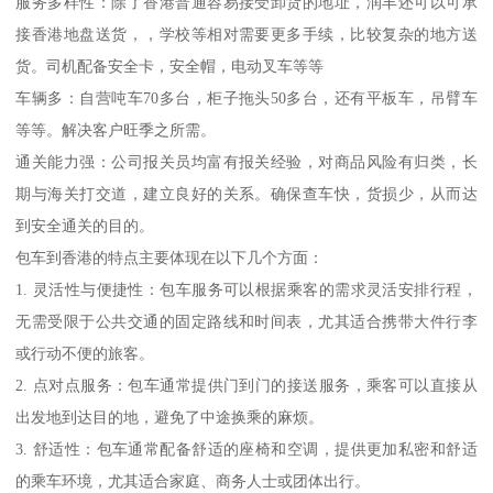
服务多样性：除了香港普通容易接受卸货的地址，润丰还可以可承
接香港地盘送货，，学校等相对需要更多手续，比较复杂的地方送
货。司机配备安全卡，安全帽，电动叉车等等
车辆多：自营吨车70多台，柜子拖头50多台，还有平板车，吊臂车
等等。解决客户旺季之所需。
通关能力强：公司报关员均富有报关经验，对商品风险有归类，长
期与海关打交道，建立良好的关系。确保查车快，货损少，从而达
到安全通关的目的。
包车到香港的特点主要体现在以下几个方面：
1. 灵活性与便捷性：包车服务可以根据乘客的需求灵活安排行程，
无需受限于公共交通的固定路线和时间表，尤其适合携带大件行李
或行动不便的旅客。
2. 点对点服务：包车通常提供门到门的接送服务，乘客可以直接从
出发地到达目的地，避免了中途换乘的麻烦。
3. 舒适性：包车通常配备舒适的座椅和空调，提供更加私密和舒适
的乘车环境，尤其适合家庭、商务人士或团体出行。