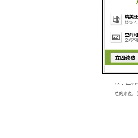
3. 舒适
4. 定制
5. 节省
6. 跨境
7. 安全
8. 适合
9. 隐私
10. ：
总的来说，