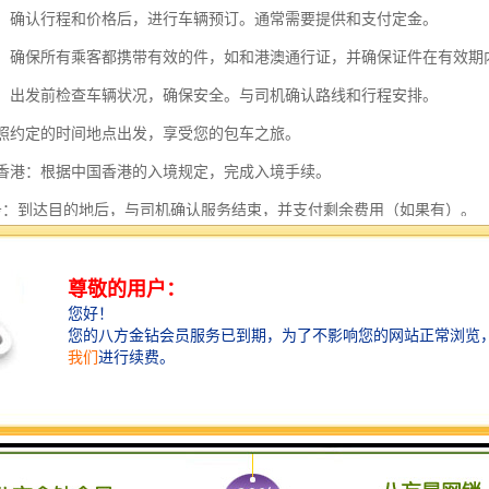
车辆：确认行程和价格后，进行车辆预订。通常需要提供和支付定金。
证件：确保所有乘客都携带有效的件，如和港澳通行证，并确保证件在有效期
车辆：出发前检查车辆状况，确保安全。与司机确认路线和行程安排。
：按照约定的时间地点出发，享受您的包车之旅。
中国香港：根据中国香港的入境规定，完成入境手续。
束服务：到达目的地后，与司机确认服务结束，并支付剩余费用（如果有）。
于中国香港是中国的特别行政区，内地车辆进入中国香港需要办理相关手
们通常能够处理这些手续。
政策和规定可能会发生变化，建议在出行前查阅新的入境和交通规定，以
香港的特点主要体现在以下几个方面：
性与便捷性：包车服务可以根据乘客的需求灵活安**程，无需受限于公共交
客。
点服务：包车通常提供门到门的接送服务，乘客可以直接从出发地到达目的