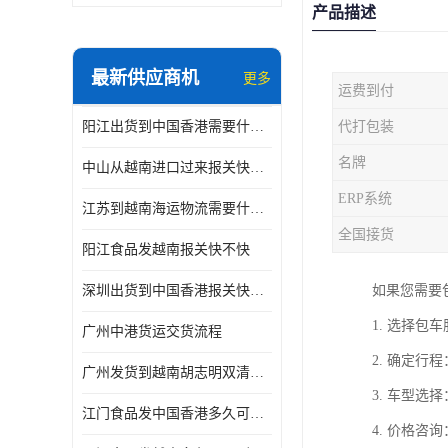
产品描述
最新供应商机
更多
运费到付
阳江出货到中国香港需要什么条件 专线直达
代打包装
名牌
中山从越南进口过来报关快不快
ERP系统
江苏到越南海运物流需要什么条件 一步到位
全国接货
阳江食品发越南报关快不快
深圳出货到中国香港报关快不快 一手货源
如果您需要
1. 选择
广州中港货运交货流程
2. 确定
广州发货到越南胡志明双清需要什么文件
3. 车型
江门食品发中国香港多久可以到 一键发货
4. 价格