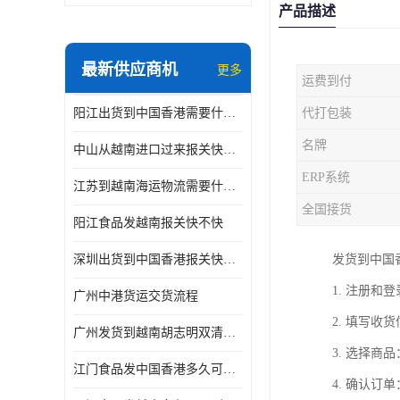
产品描述
最新供应商机
更多
运费到付
阳江出货到中国香港需要什么条件 专线直达
代打包装
名牌
中山从越南进口过来报关快不快
ERP系统
江苏到越南海运物流需要什么条件 一步到位
全国接货
阳江食品发越南报关快不快
深圳出货到中国香港报关快不快 一手货源
发货到中国
1. 注册
广州中港货运交货流程
2. 填写
广州发货到越南胡志明双清需要什么文件
3. 选择
江门食品发中国香港多久可以到 一键发货
4. 确认