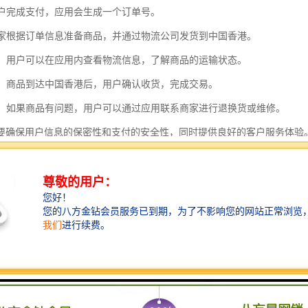
：用户完成支付，应用会生成一个订单号。
：商家根据订单信息准备商品，并通过物流公司发货到中国香港。
跟踪：用户可以在应用内查看物流信息，了解商品的运输状态。
确认：商品到达中国香港后，用户确认收货，完成交易。
服务：如果商品有问题，用户可以通过应用联系商家进行退换货或维修。
要确保用户信息的保密性和支付的安全性，同时提供良好的客户服务体验
中国香港的特点主要包括以下几点：
性强：散货拼车可以根据客户的需求灵活安排运输时间和路线，适用于不同规
效益高：由于多个客户的货物共享同一辆车的运输资源，分摊了运输成本，
小批量货物：对于小批量、多批次的货物，散货拼车是一种经济的运输方式
门服务：散货拼车通常提供从发货地到目的地的门到门服务，减少了中间环
安全保障：的物流公司会对货物进行妥善包装和固定，确保在运输过程中的
便利：由于中国香港是自由港，散货拼车到中国香港的通关手续相对简便，