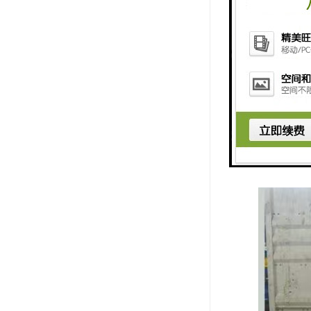
7. 覆盖
8. 环保
9. 客户
10. 多
这些特点使