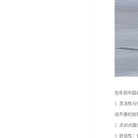
包车到中国
1. 灵活
动不便的旅
2. 点对
3. 舒适