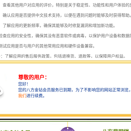
评价：查看其他用户对应用的评价，特别是关于稳定性、功能性和用户体验的
支持：确认应用是否提供中文技术支持，以便在遇到问题时能够及时获得帮助
频率：了解应用的更新频率，确保其能够及时修复漏洞和增加新功能。
性：检查应用的安全性，确保其没有恶意软件或病毒，以保护用户设备和数据
性：测试应用是否与用户的其他常用应用和硬件设备兼容。
后服务：了解应用的售后服务政策，包括退换货、退款等，以保障用户权益。
骤，可以地确保从中国香港进口过来的应用在中国大陆的使用体验和安全
货到中国香港具有以下几个特点：
位置优势：中国香港地处中国南部，靠近珠三角地区，是连接内地与国际市
短，物流效率较高。
政策：中国香港作为自由港，实行零关税政策，大部分货物进口到中国香港
升竞争力。
基础设施完善：中国香港拥有的港口和机场，物流基础设施完善。无论是海