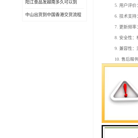
阳江食品发越南多久可以到
5. 用户
中山出货到中国香港交货流程
6. 技术
7. 更新
8. 安全
9. 兼容
10. 售
通过以上步
电商货物发
1. 地理
时间相对较
2. 关税
营成本，提
3. 物流