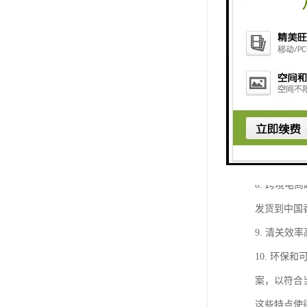
服务。
4. 国际
接触到更多
5. 支付
支付和结算
6. 法律
7. 语言
8. 跨境
发货到中国
9. 清关
10. 环
案，以符合
这些特点使