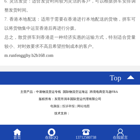
6. 灵活发货：适合发货时间较为灵活的客户，可以根据拼车安排调
整发货时间。
7. 香港本地配送：适用于需要在香港进行本地配送的货物，拼车可
以将货物集中运至香港后再进行分拨。
总之，散货拼车到香港是一种经济实惠的运输方式，特别适合货量
较小、对时效要求不高且希望控制成本的客户。
m.runfenggjhy.b2b168.com
Top
主营产品：中港物流货运专线 国际物流空运海运 跨境电商亚马逊FBA
版权所有：东莞市润丰国际货运代理有限公司
电脑版
|
投诉举报
|
网站地图
技术支持：
八方资源网
首页
在线QQ
13712580738
在线留言