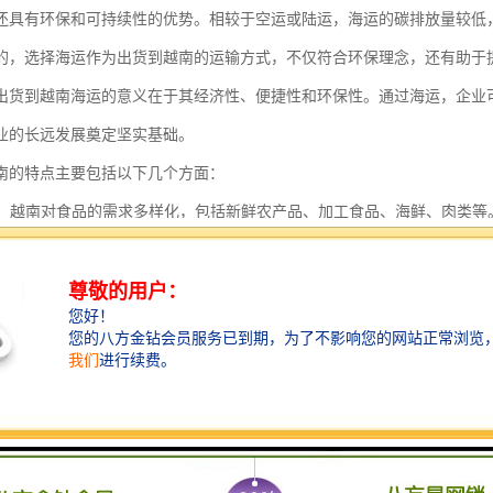
还具有环保和可持续性的优势。相较于空运或陆运，海运的碳排放量较低
的，选择海运作为出货到越南的运输方式，不仅符合环保理念，还有助于
出货到越南海运的意义在于其经济性、便捷性和环保性。通过海运，企业
业的长远发展奠定坚实基础。
南的特点主要包括以下几个方面：
需求：越南对食品的需求多样化，包括新鲜农产品、加工食品、海鲜、肉类
要求：越南对进口食品有严格的法规和标准，包括食品安全、标签要求、检
相关部门的批准和认证。
和运输：由于越南的地理位置，食品运输需要考虑到保鲜和物流效率。冷链
过程中保持新鲜和安全。
和口味偏好：越南的饮食文化丰富，消费者偏好新鲜、清淡、健康的食品。
健康价值。