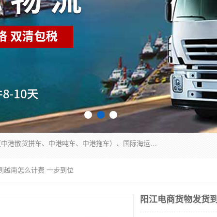
东莞市润丰国际货运代理有限公司提供中港运输（中港散货拼车、中港吨车、中港拖车）、国际海运代理、国际空运快递，跨境电商，亚马逊FBA，国内物流园服务，进出口报关，仓储，提供给客户整套运输解决方案和增值服务
到越南怎么计费 一步到位
阳江电商货物发货到