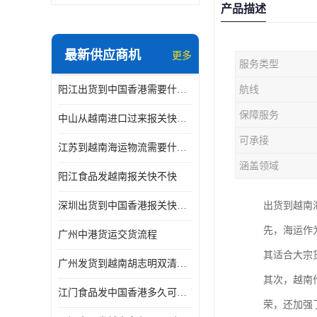
产品描述
最新供应商机
更多
服务类型
阳江出货到中国香港需要什么条件 专线直达
航线
保障服务
中山从越南进口过来报关快不快
可承接
江苏到越南海运物流需要什么条件 一步到位
涵盖领域
阳江食品发越南报关快不快
深圳出货到中国香港报关快不快 一手货源
出货到越南
先，海运作
广州中港货运交货流程
其适合大宗
广州发货到越南胡志明双清需要什么文件
其次，越南
江门食品发中国香港多久可以到 一键发货
荣，还加强