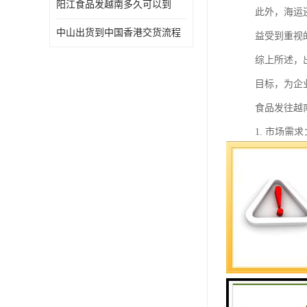
阳江食品发越南多久可以到
此外，海运
中山出货到中国香港交货流程
益受到重视
综上所述，
目标，为企
食品发往越
1. 市场
加。
2. 法规
规，并获得
3. 物流
食品在运输
4. 文化
出其特性和