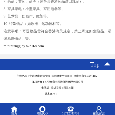
7. 药品：非药、品等（需符合香港药品进口规定）。
8. 家具家电：小型家具、家用电器等。
9. 艺术品：如画作、雕塑等。
10. 特殊物品：如乐器、运动器材等。
注意事项：寄送物品需符合香港海关规定，禁止寄送如危险品、易
燃易爆物品、等。
m.runfenggjhy.b2b168.com
Top
主营产品：中港物流货运专线 国际物流空运海运 跨境电商亚马逊FBA
版权所有：东莞市润丰国际货运代理有限公司
电脑版
|
投诉举报
|
网站地图
技术支持：
八方资源网
首页
在线QQ
13712580738
在线留言