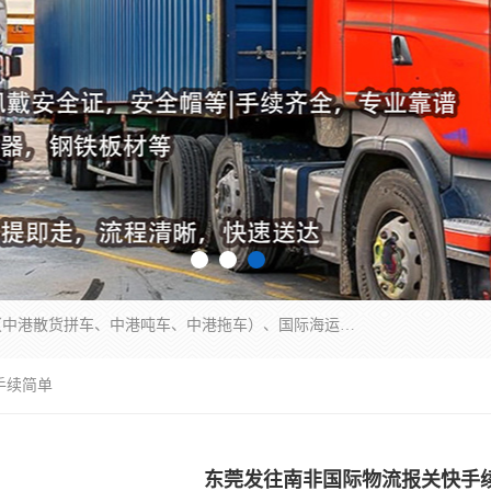
东莞市润丰国际货运代理有限公司提供中港运输（中港散货拼车、中港吨车、中港拖车）、国际海运代理、国际空运快递，跨境电商，亚马逊FBA，国内物流园服务，进出口报关，仓储，提供给客户整套运输解决方案和增值服务
手续简单
东莞发往南非国际物流报关快手