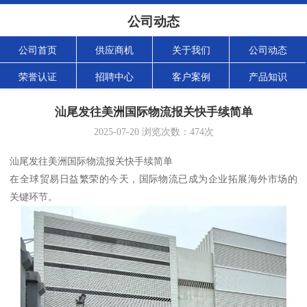
公司动态
公司首页
供应商机
关于我们
公司动态
荣誉认证
招聘中心
客户案例
产品知识
汕尾发往美洲国际物流报关快手续简单
2025-07-20
浏览次数：
474
次
汕尾发往美洲国际物流报关快手续简单
在全球贸易日益繁荣的今天，国际物流已成为企业拓展海外市场的
关键环节。