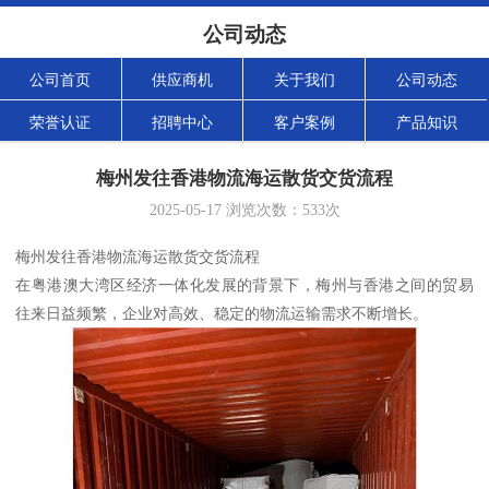
公司动态
公司首页
供应商机
关于我们
公司动态
荣誉认证
招聘中心
客户案例
产品知识
梅州发往香港物流海运散货交货流程
2025-05-17
浏览次数：
533
次
梅州发往香港物流海运散货交货流程
在粤港澳大湾区经济一体化发展的背景下，梅州与香港之间的贸易
往来日益频繁，企业对高效、稳定的物流运输需求不断增长。